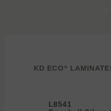
Language
KD ECO⁺ LAMINATE
L8541