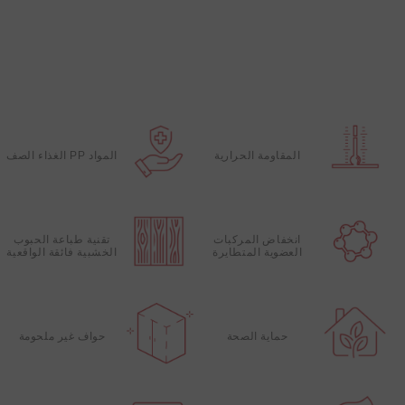
المقاومة الحرارية
المواد PP الغذاء الصف
انخفاض المركبات
تقنية طباعة الحبوب
العضوية المتطايرة
الخشبية فائقة الواقعية
حماية الصحة
حواف غير ملحومة