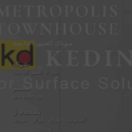
METROPOLIS
TOWNHOUSE
سوناك الصين القابضة
شركة
سوناك الصين القابضة
مصمم
وو ، مينغ مينغ
يستخدم ل
السقوف
、
جدران
、
خزائن
、
صريف