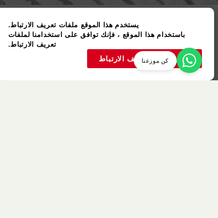
يستخدم هذا الموقع ملفات تعريف الارتباط.
باستخدام هذا الموقع ، فإنك توافق على استخدامنا لملفات
تعريف الارتباط.
قبول ملفات تعريف الارتباط
عنصر مستعمل
كن موزعنا
K6196SN
K6181BS /
K6181BSB
Cypress
Walnut