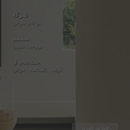
شركة
بو كاي ديزاين
مصمم
مروحة ، تشون
يستخدم ل
أبواب
、
المناضد
、
خزائن
شاهد المزيد