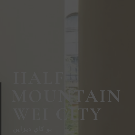
HALF
MOUNTAIN
WEI CITY
بو كاي ديزاين