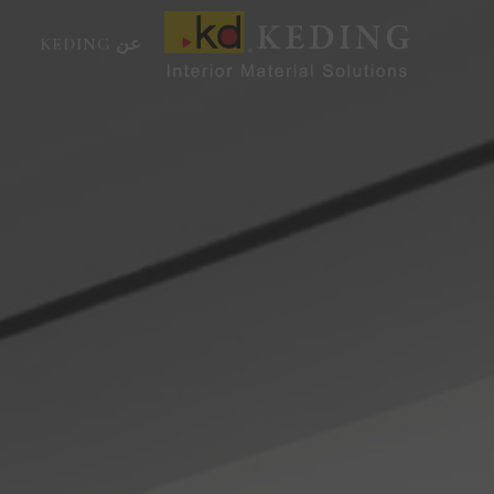
خطي
لى
عن KEDING
لمحتوى