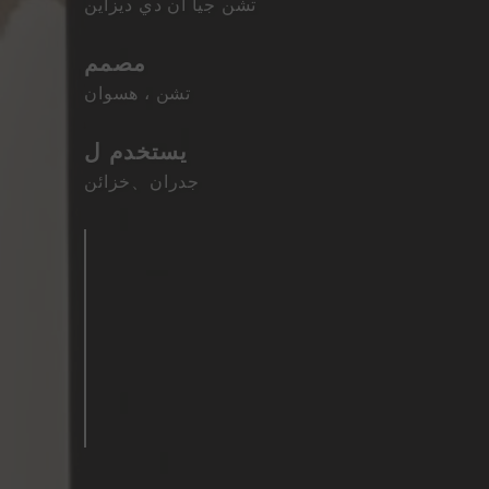
تشن جيا آن دي ديزاين
مصمم
تشن ، هسوان
يستخدم ل
جدران
、
خزائن