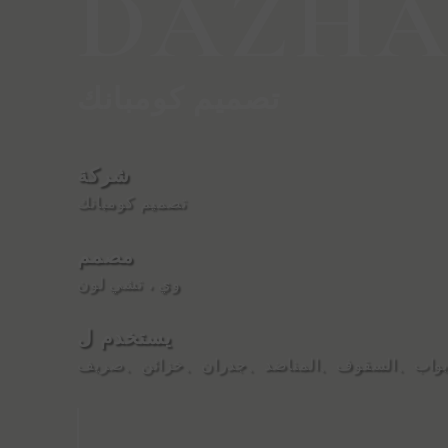
DAZHA
تصميم كومبانك
شركة
تصميم كومبانك
مصمم
وي ، تشي لون
يستخدم ل
بواب
、
السقوف
、
المناضد
、
جدران
、
خزائن
、
صريف