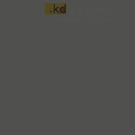
خطي
لى
عن KEDING
لمحتوى