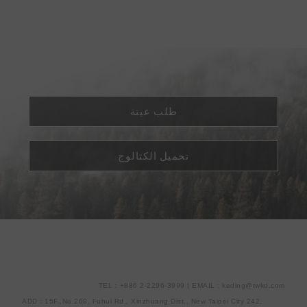
طلب عينة
تحميل الكتالوج
TEL：+886 2-2296-3999 | EMAIL : keding@twkd.com
ADD：15F.,No.268, Fuhui Rd., Xinzhuang Dist., New Taipei City 242,