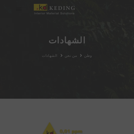
خطي
لى
لمحتوى
انضم إلينا
عن KEDING
الشهادات
وطن
من نحن
الشهادات