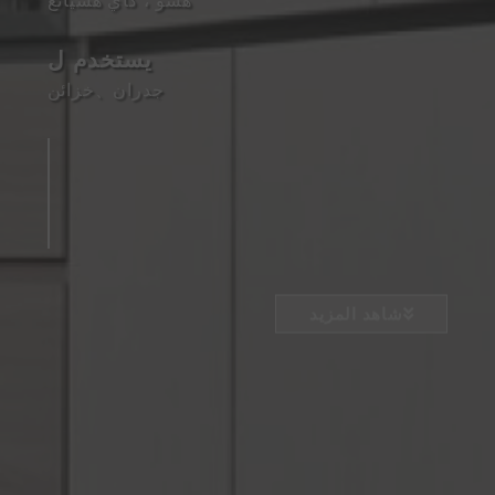
هسو ، كاي هسيانغ
يستخدم ل
جدران
、
خزائن
شاهد المزيد