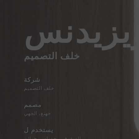
ريزيدنس
خلف التصميم
شركة
خلف التصميم
مصمم
جهنغ، الجهي
يستخدم ل
السقوف
、
جدران
、
خزائن