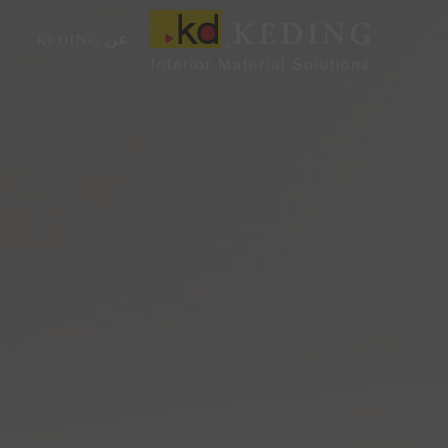
خطي
لى
عن KEDING
لمحتوى