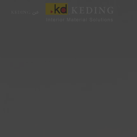
خطي
لى
عن KEDING
لمحتوى