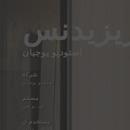
ريزيدنس
استوديو يوجيان
شركة
استوديو يوجيان
مصمم
لي، يو فين
يستخدم ل
جدران
、
خزائن