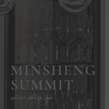
MINSHENG
SUMMIT
بيور وركس ديزاين