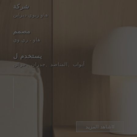
شركة
هاو زيوي ديزاين
مصمم
هاو ، زي وي
يستخدم ل
أبواب
、
المناضد
、
جدران
、
خزائن
شاهد المزيد