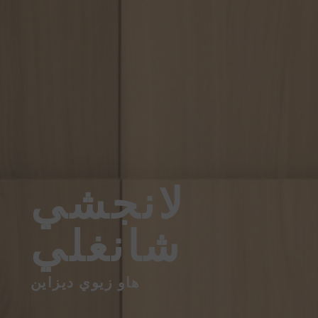
لانجشي
شانغلي
هاو زيوي ديزاين