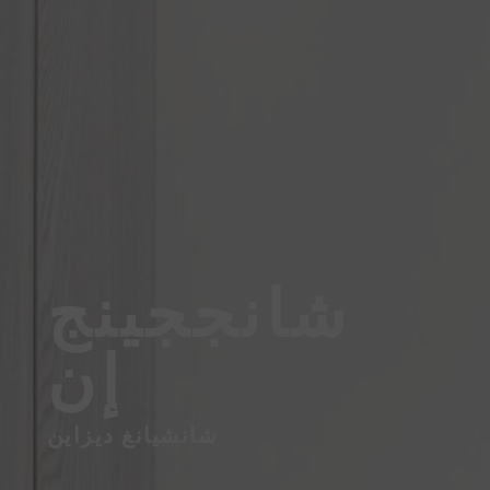
شانججينج
إن
شانشيانغ ديزاين