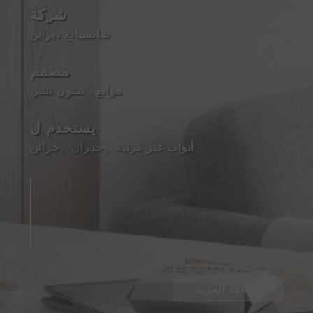
شركة
شانشيانغ ديزاين
مصمم
هوانغ ، تشون تشي
يستخدم ل
أبواب غير مرئية
、
جدران
、
خزائن
شاهد المزيد