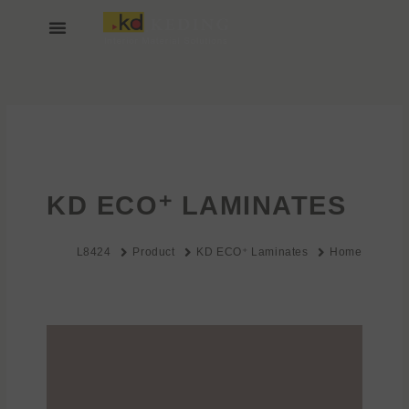
خطي
لى
لمحتوى
انضم إلينا
عن KEDING
KD ECO⁺ LAMINATES
L8424
Product
KD ECO⁺ Laminates
Home