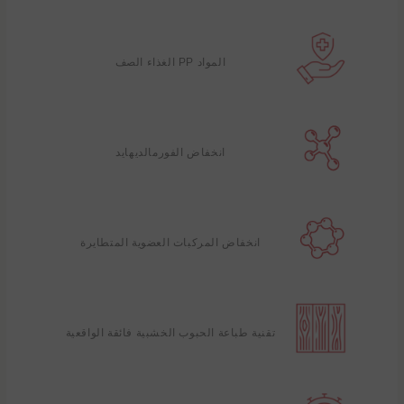
المواد PP الغذاء الصف
انخفاض الفورمالديهايد
انخفاض المركبات العضوية المتطايرة
تقنية طباعة الحبوب الخشبية فائقة الواقعية