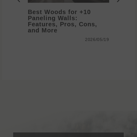
10+ Best Woods for
Paneling Walls:
anel
Features, Pros, Cons,
me
and More
2026/05/19
2026/05/19