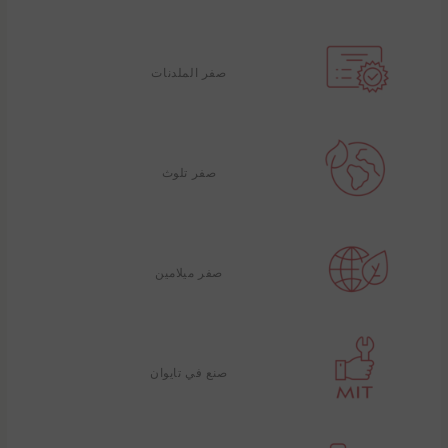
صفر الملدنات
صفر تلوث
صفر ميلامين
صنع في تايوان