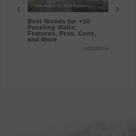
10+ Best Woods for
Paneling Walls:
anel
Features, Pros, Cons,
me
and More
2026/05/19
2026/05/19