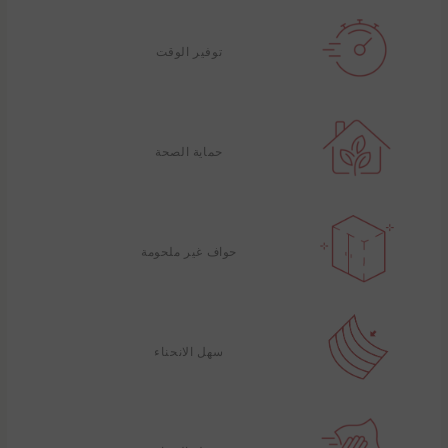
توفير الوقت
حماية الصحة
حواف غير ملحومة
سهل الانحناء