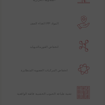
المواد PP الغذاء الصف
انخفاض الفورمالديهايد
انخفاض المركبات العضوية المتطايرة
تقنية طباعة الحبوب الخشبية فائقة الواقعية