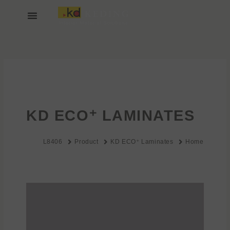
خطي
لى
لمحتوى
انضم إلينا
عن KEDING
KD ECO⁺ LAMINATES
L8406
Product
KD ECO⁺ Laminates
Home