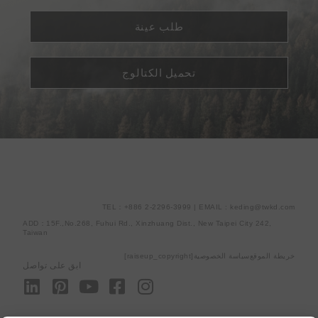
طلب عينة
تحميل الكتالوج
TEL：+886 2-2296-3999 | EMAIL : keding@twkd.com
ADD：15F.,No.268, Fuhui Rd., Xinzhuang Dist., New Taipei City 242,
Taiwan
خريطة الموقع
سياسة الخصوصية
[raiseup_copyright]
ابق على تواصل
L
P
Y
F
I
i
i
o
a
n
n
n
u
c
s