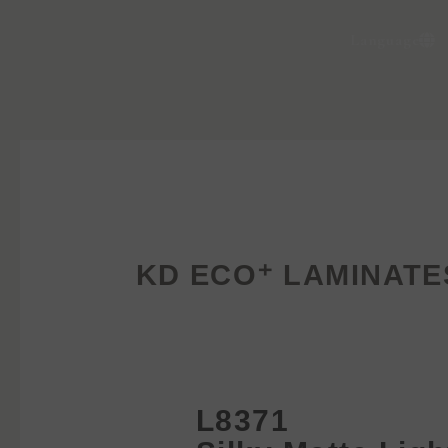
Language
KD ECO⁺ LAMINATE
L8371