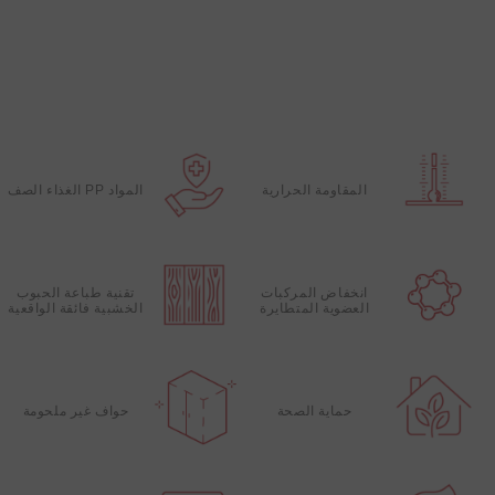
المقاومة الحرارية
المواد PP الغذاء الصف
انخفاض المركبات
تقنية طباعة الحبوب
العضوية المتطايرة
الخشبية فائقة الواقعية
حماية الصحة
حواف غير ملحومة