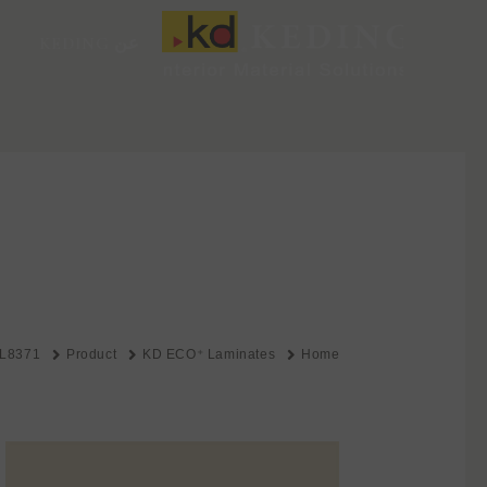
خطي
لى
عن KEDING
لمحتوى
L8371
Product
KD ECO⁺ Laminates
Home