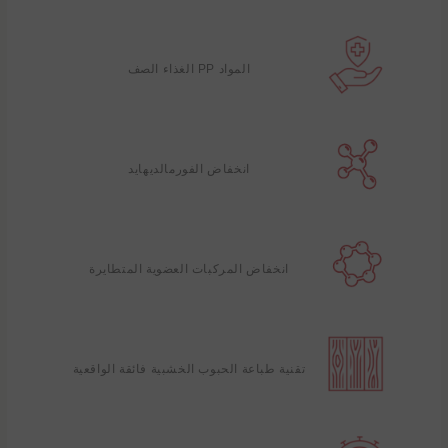
المواد PP الغذاء الصف
انخفاض الفورمالديهايد
انخفاض المركبات العضوية المتطايرة
تقنية طباعة الحبوب الخشبية فائقة الواقعية