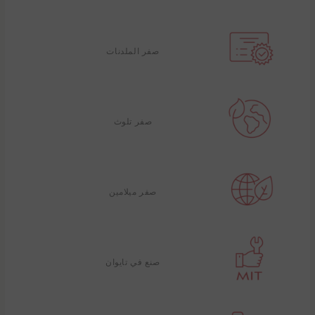
صفر الملدنات
صفر تلوث
صفر ميلامين
صنع في تايوان