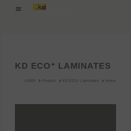
خطي
لى
لمحتوى
انضم إلينا
عن KEDING
KD ECO⁺ LAMINATES
L8309
Product
KD ECO⁺ Laminates
Home