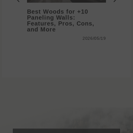
10+ Best Woods for
Paneling Walls:
anel
Features, Pros, Cons,
me
and More
2026/05/19
2026/05/19