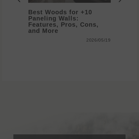
10+ Best Woods for
Paneling Walls:
anel
Features, Pros, Cons,
me
and More
2026/05/19
2026/05/19