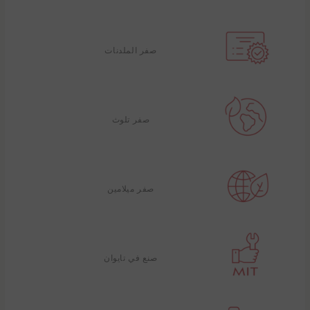
صفر الملدنات
صفر تلوث
صفر ميلامين
صنع في تايوان