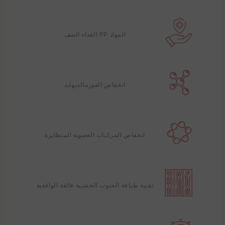
المواد PP الغذاء الصف
انخفاض الفورمالديهايد
انخفاض المركبات العضوية المتطايرة
تقنية طباعة الحبوب الخشبية فائقة الواقعية