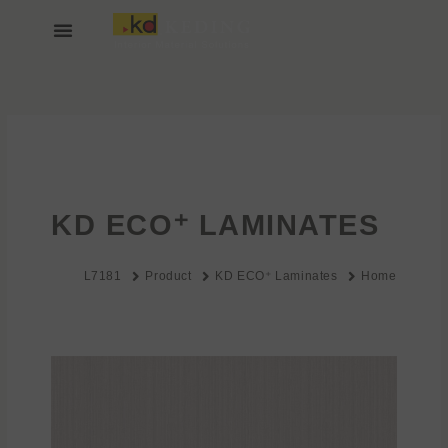
خطي
لى
لمحتوى
انضم إلينا
عن KEDING
KD ECO⁺ LAMINATES
L7181
Product
KD ECO⁺ Laminates
Home