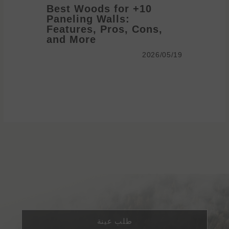
10+ Best Woods for
Paneling Walls:
anel
Features, Pros, Cons,
me
and More
2026/05/19
2026/05/19
طلب عينة