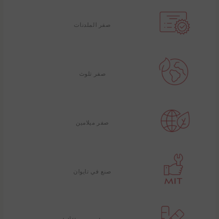
صفر الملدنات
صفر تلوث
صفر ميلامين
صنع في تايوان