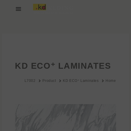
خطي
لى
لمحتوى
انضم إلينا
عن KEDING
KD ECO⁺ LAMINATES
L7002
Product
KD ECO⁺ Laminates
Home