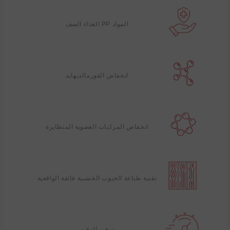
المواد PP الغذاء الصف
انخفاض الفورمالديهايد
انخفاض المركبات العضوية المتطايرة
تقنية طباعة الحبوب الخشبية فائقة الواقعية
توفير الوقت