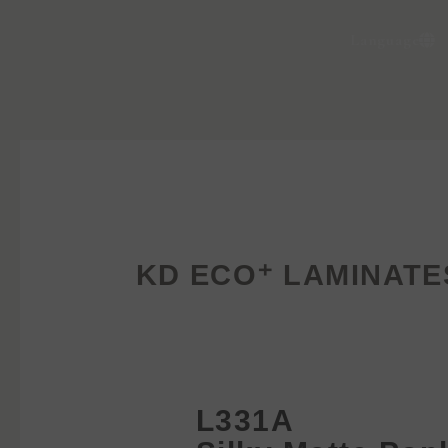
Language
KD ECO⁺ LAMINATE
L331A