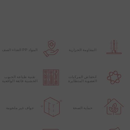
المقاومة الحرارية
المواد PP الغذاء الصف
انخفاض المركبات
تقنية طباعة الحبوب
العضوية المتطايرة
الخشبية فائقة الواقعية
حماية الصحة
حواف غير ملحومة