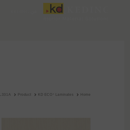
خطي
لى
عن KEDING
لمحتوى
L331A
Product
KD ECO⁺ Laminates
Home