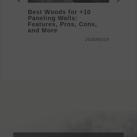
10+ Best Woods for
Paneling Walls:
anel
Features, Pros, Cons,
me
and More
2026/05/19
2026/05/19