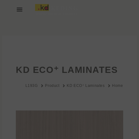
خطي
لى
لمحتوى
انضم إلينا
عن KEDING
KD ECO⁺ LAMINATES
L193G
Product
KD ECO⁺ Laminates
Home