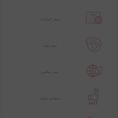
صفر الملدنات
صفر تلوث
صفر ميلامين
صنع في تايوان