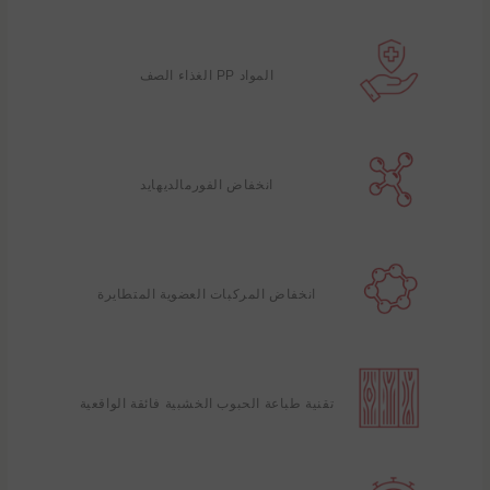
المواد PP الغذاء الصف
انخفاض الفورمالديهايد
انخفاض المركبات العضوية المتطايرة
تقنية طباعة الحبوب الخشبية فائقة الواقعية