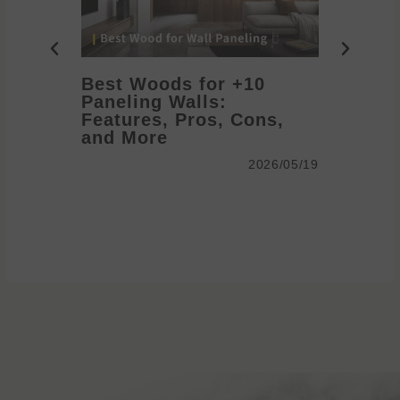
10+ Best Woods for
Paneling Walls:
anel
Features, Pros, Cons,
me
and More
2026/05/19
2026/05/19