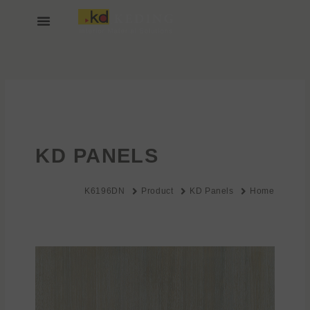
خطي
لى
لمحتوى
انضم إلينا
عن KEDING
KD PANELS
K6196DN
Product
KD Panels
Home