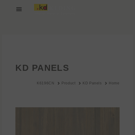
خطي
لى
لمحتوى
انضم إلينا
عن KEDING
KD PANELS
K6196CN
Product
KD Panels
Home