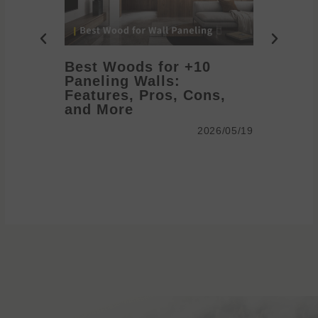
10+ Best Woods for
Paneling Walls:
anel
Features, Pros, Cons,
me
and More
2026/05/19
2026/05/19