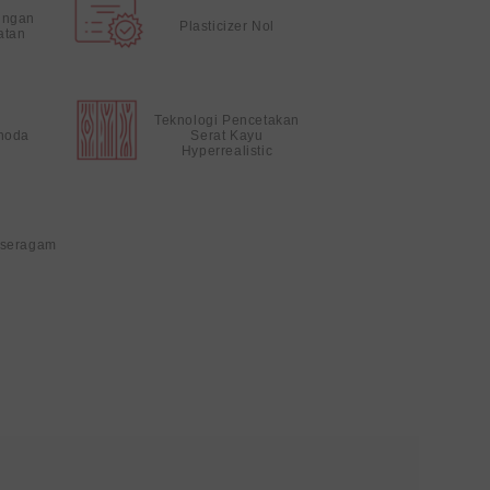
ungan
Plasticizer Nol
atan
Teknologi Pencetakan
noda
Serat Kayu
Hyperrealistic
 seragam