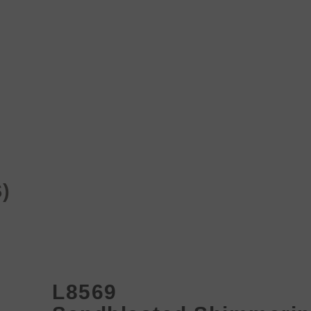
Produk
Proyek
Berita
Media&Unduhan
)
L8569