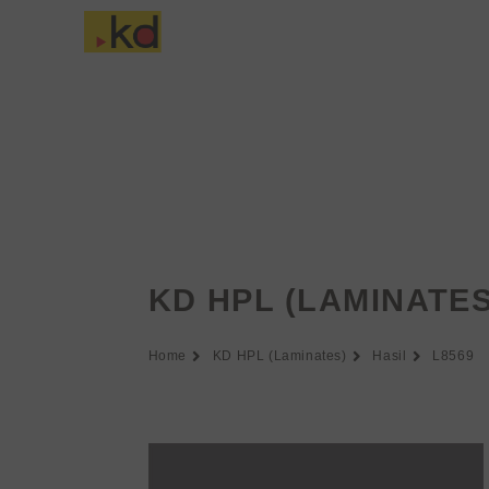
Lewati
ke
Tentang Keding
konten
KD HPL (LAMINATES
Home
KD HPL (Laminates)
Hasil
L8569