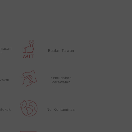
 macam
Buatan Taiwan
na
Kemudahan
Waktu
Perawatan
itekuk
Nol Kontaminasi