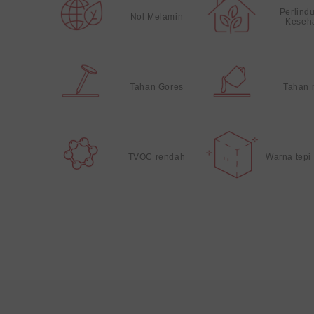
Perlind
Nol Melamin
Keseh
Tahan Gores
Tahan 
TVOC rendah
Warna tepi