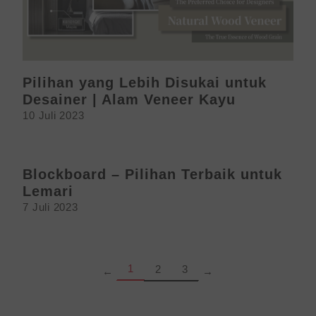
Pilihan yang Lebih Disukai untuk
Desainer | Alam Veneer Kayu
10 Juli 2023
Blockboard – Pilihan Terbaik untuk
Lemari
7 Juli 2023
Page
Page
Page
1
2
3
←
→