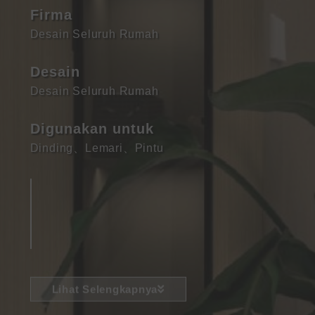
Firma
Desain Seluruh Rumah
Desain
Desain Seluruh Rumah
Digunakan untuk
Dinding
、
Lemari
、
Pintu
Lihat Selengkapnya