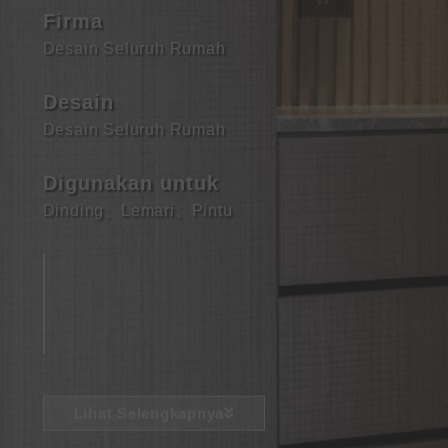
Firma
Desain Seluruh Rumah
Desain
Desain Seluruh Rumah
Digunakan untuk
Dinding
、
Lemari
、
Pintu
Lihat Selengkapnya