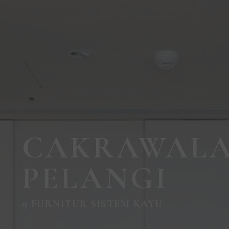
CAKRAWAL
PELANGI
9 FURNITUR SISTEM KAYU