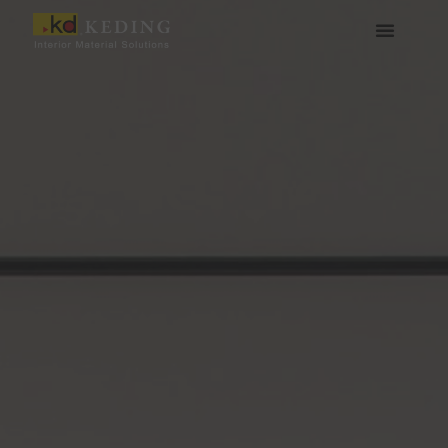
Lewati
ke
konten
Tentang Keding