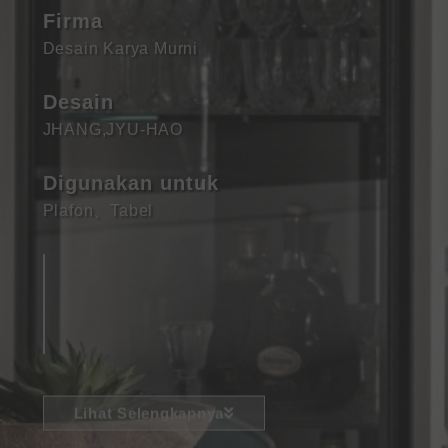
Firma
Desain Karya Murni
Desain
JHANG,JYU-HAO
Digunakan untuk
Plafon
、
Tabel
Lihat Selengkapnya