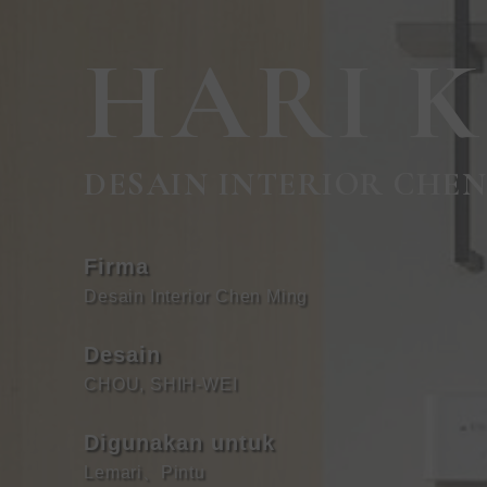
HARI K
DESAIN INTERIOR CHE
Firma
Desain Interior Chen Ming
Desain
CHOU, SHIH-WEI
Digunakan untuk
Lemari
、
Pintu