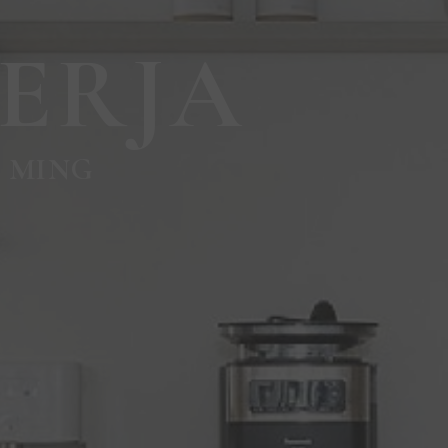
ERJA
N MING