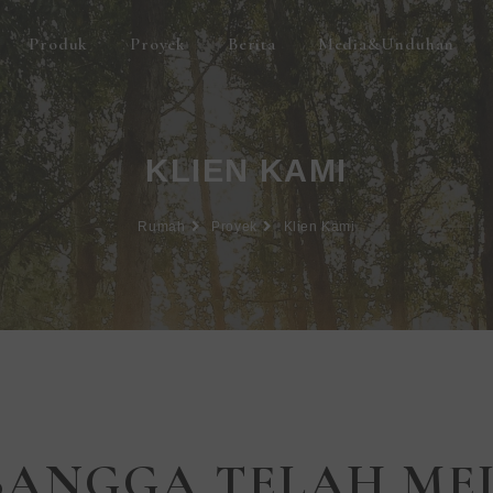
Produk
Proyek
Berita
Media&Unduhan
KLIEN KAMI
Rumah
Proyek
Klien Kami
BANGGA TELAH ME