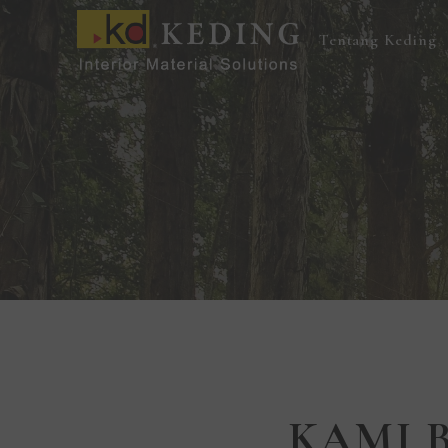
Lewati
ke
Tentang Keding
konten
KAMI 