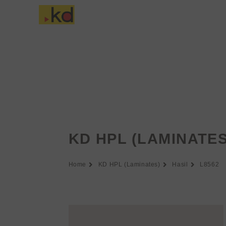
Lewati
ke
Tentang Keding
konten
KD HPL (LAMINATES
Home
KD HPL (Laminates)
Hasil
L8562