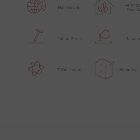
Perlind
Nol Melamin
Keseh
Tahan Gores
Tahan 
TVOC rendah
Warna tepi