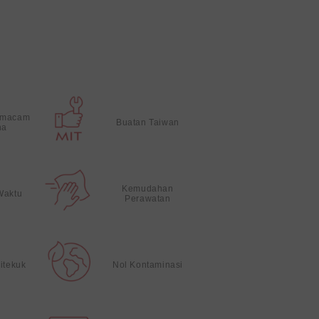
 macam
Buatan Taiwan
na
Kemudahan
Waktu
Perawatan
itekuk
Nol Kontaminasi