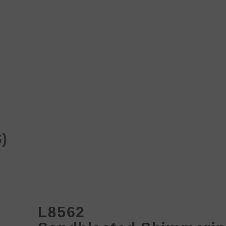
Produk
Proyek
Berita
Media&Unduhan
)
L8562