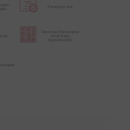
ungan
Plasticizer Nol
atan
Teknologi Pencetakan
noda
Serat Kayu
Hyperrealistic
 seragam