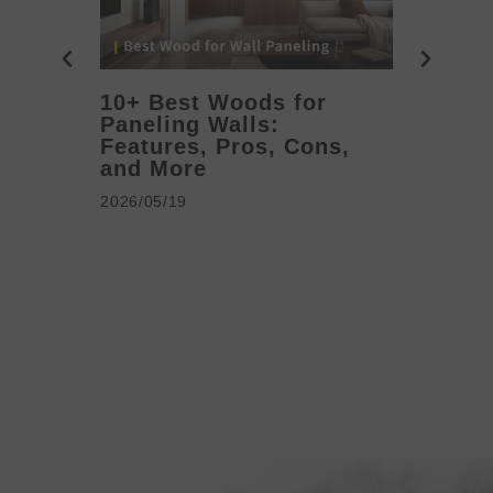
10+ Best Woods for
20+ T
Paneling Walls:
Decora
Features, Pros, Cons,
Ideas 
and More
2026/05/1
2026/05/19