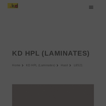
Lewati
ke
konten
Tentang Keding
KD HPL (LAMINATES)
Home
KD HPL (Laminates)
Hasil
L8521