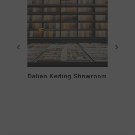
Dalian Keding Showroom
Eden S