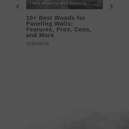
10+ Best Woods for
20+ T
Paneling Walls:
Decora
Features, Pros, Cons,
Ideas 
and More
2026/05/1
2026/05/19