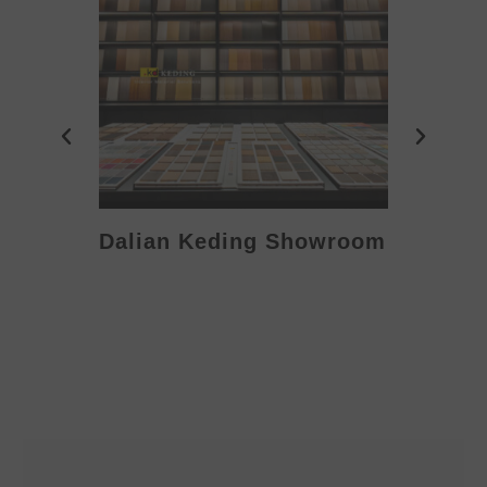
Dalian Keding Showroom
Eden S