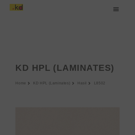
Lewati
ke
konten
Tentang Keding
KD HPL (LAMINATES)
Home
KD HPL (Laminates)
Hasil
L8502