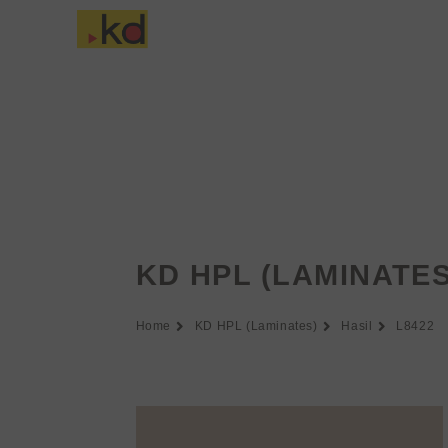
Lewati
ke
Tentang Keding
konten
KD HPL (LAMINATES
Home
KD HPL (Laminates)
Hasil
L8422