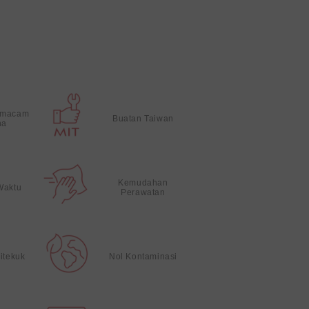
 macam
Buatan Taiwan
na
Kemudahan
Waktu
Perawatan
itekuk
Nol Kontaminasi