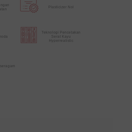
ungan
Plasticizer Nol
atan
Teknologi Pencetakan
noda
Serat Kayu
Hyperrealistic
 seragam