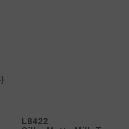
Produk
Proyek
Berita
Media&Unduhan
)
L8422