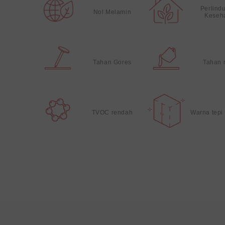
Perlind
Nol Melamin
Keseh
Tahan Gores
Tahan 
TVOC rendah
Warna tepi