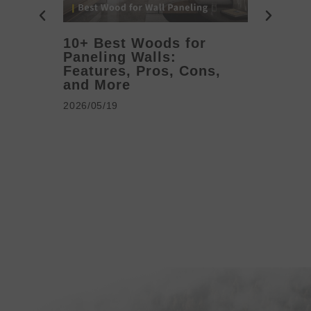
10+ Best Woods for
20+ T
Paneling Walls:
Decora
Features, Pros, Cons,
Ideas 
and More
2026/05/1
2026/05/19