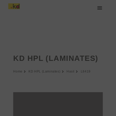
Lewati
ke
konten
Tentang Keding
KD HPL (LAMINATES)
Home
KD HPL (Laminates)
Hasil
L8419