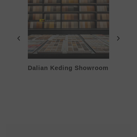
Dalian Keding Showroom
Eden S