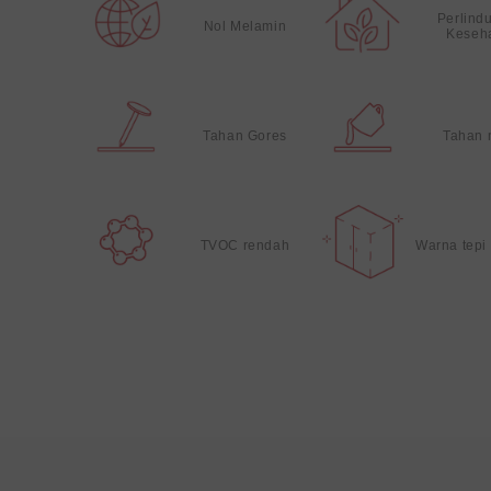
Perlind
Nol Melamin
Keseh
Tahan Gores
Tahan 
TVOC rendah
Warna tepi