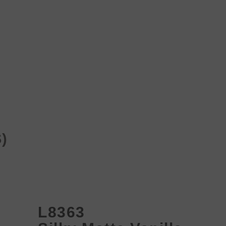
Produk
Proyek
Berita
Media&Unduhan
)
L8363