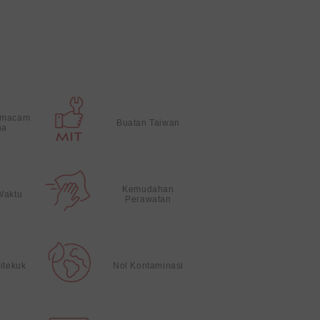
 macam
Buatan Taiwan
na
Kemudahan
Waktu
Perawatan
itekuk
Nol Kontaminasi