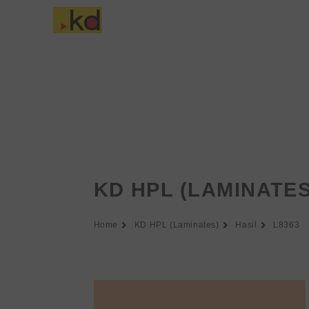
Lewati
ke
Tentang Keding
konten
KD HPL (LAMINATES
Home
KD HPL (Laminates)
Hasil
L8363