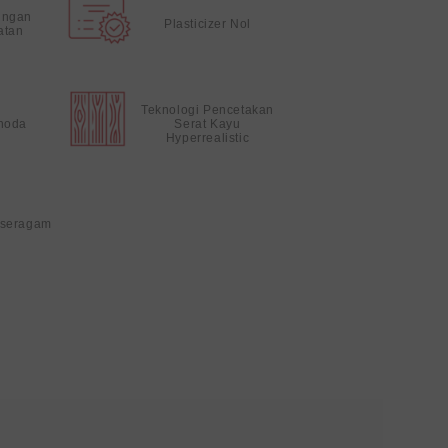
ungan
Plasticizer Nol
atan
Teknologi Pencetakan
noda
Serat Kayu
Hyperrealistic
 seragam