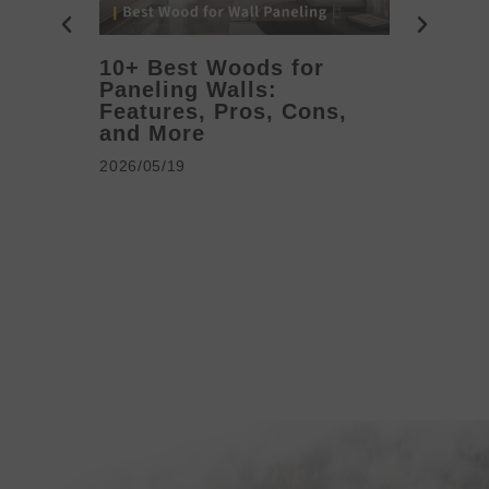
10+ Best Woods for
20+ T
Paneling Walls:
Decora
Features, Pros, Cons,
Ideas 
and More
2026/05/1
2026/05/19