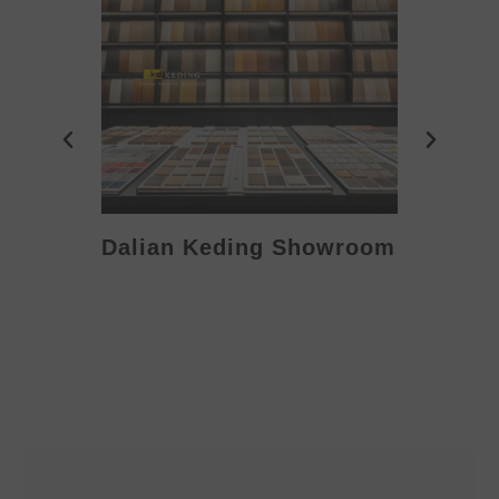
Dalian Keding Showroom
Eden S