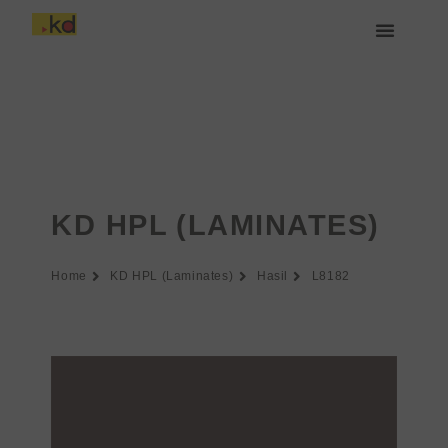
Lewati
ke
konten
Tentang Keding
KD HPL (LAMINATES)
Home
KD HPL (Laminates)
Hasil
L8182