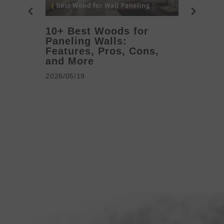
10+ Best Woods for
20+ T
Paneling Walls:
Decora
Features, Pros, Cons,
Ideas 
and More
2026/05/1
2026/05/19