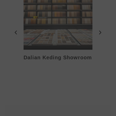
Dalian Keding Showroom
Eden S