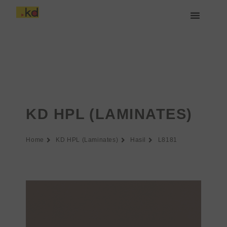
Lewati
ke
konten
Tentang Keding
KD HPL (LAMINATES)
Home
KD HPL (Laminates)
Hasil
L8181