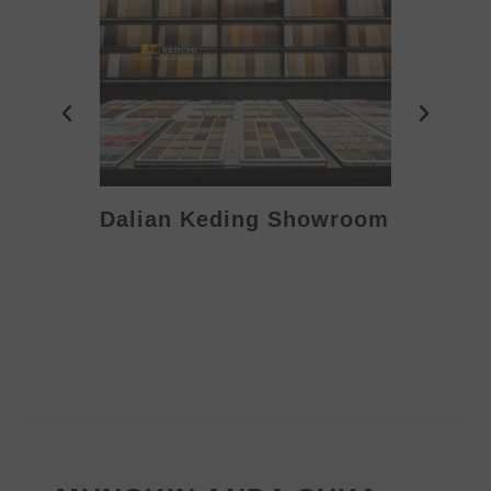
Dalian Keding Showroom
Eden S