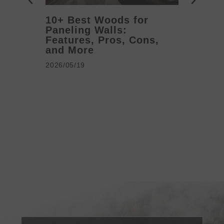
10+ Best Woods for
20+ T
Paneling Walls:
Decora
Features, Pros, Cons,
Ideas 
and More
2026/05/1
2026/05/19