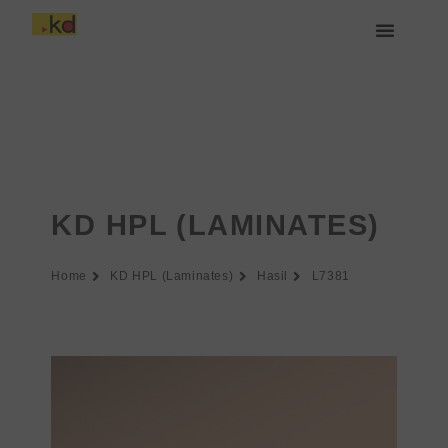
Lewati
ke
konten
Tentang Keding
KD HPL (LAMINATES)
Home
KD HPL (Laminates)
Hasil
L7381