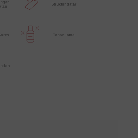
ungan
Struktur datar
atan
Gores
Tahan lama
endah