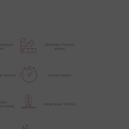
rmukaan
Berbagai macam
aik
warna
da rendah
Hemat Waktu
anan
Ketahanan Termal
an Kimia