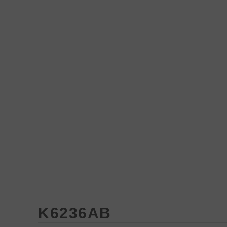
Produk
Proyek
Berita
Media&Unduhan
K6236AB