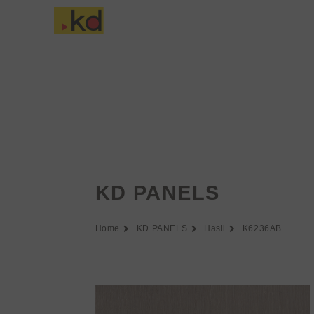
Lewati
ke
Tentang Keding
konten
KD PANELS
Home
KD PANELS
Hasil
K6236AB