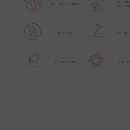
Perlind
Nol Kontaminasi
Keseh
Tahan api
Tahan 
Tahan noda
TVOC r