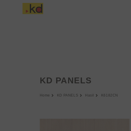
Lewati
ke
Tentang Keding
konten
KD PANELS
Home
KD PANELS
Hasil
K6182CN