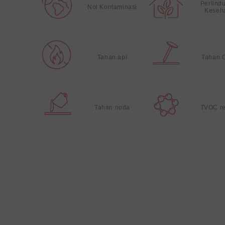
Perlind
Nol Kontaminasi
Keseh
Tahan api
Tahan 
Tahan noda
TVOC r