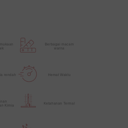
rmukaan
Berbagai macam
aik
warna
da rendah
Hemat Waktu
anan
Ketahanan Termal
an Kimia