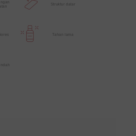
ungan
Struktur datar
atan
Gores
Tahan lama
endah