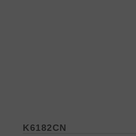
Produk
Proyek
Berita
Media&Unduhan
K6182CN