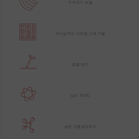
구부리기 쉬움
극사실적인 나뭇결 인쇄 기술
긁힘 방지
낮은 TVOC
낮은 포름알데히드