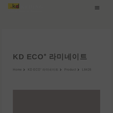
콘
텐
츠
케딩(Keding) 소개
제품
프로젝트
소식
미디어 및 다운로드
함께하기
로
건
너
뛰
기
KD ECO⁺ 라미네이트
Home
KD ECO⁺ 라미네이트
Product
L8426