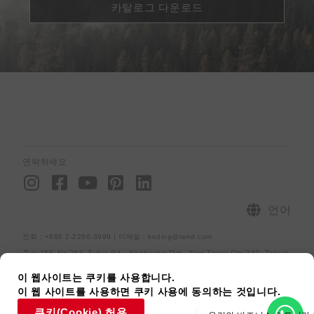
카탈로그 다운로드
연락하세요
I
F
Y
P
L
n
a
o
i
i
s
c
u
n
n
언어
t
e
t
t
k
전화：+886 2-2296-3999 | 이메일 : keding@twkd.com
a
b
u
e
e
주소:15F.,No.268, Fuhui Rd., Xinzhuang Dist., New Taipei City 242, Taiwan
g
o
b
r
d
r
o
e
e
i
사이트맵
개인정보처리방침
[raiseup_copyright]
이 웹사이트는 쿠키를 사용합니다.
이 웹 사이트를 사용하면 쿠키 사용에 동의하는 것입니다.
a
k
s
n
쿠키(Cookie) 허용