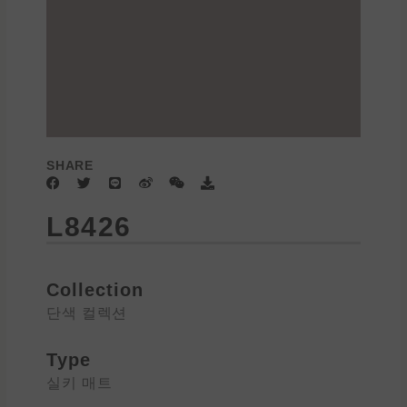
SHARE
F
T
L
W
W
D
a
w
i
e
e
o
c
i
n
i
i
w
L8426
e
t
e
b
x
n
b
t
o
i
l
o
e
n
o
o
r
a
k
d
Collection
단색 컬렉션
Type
실키 매트