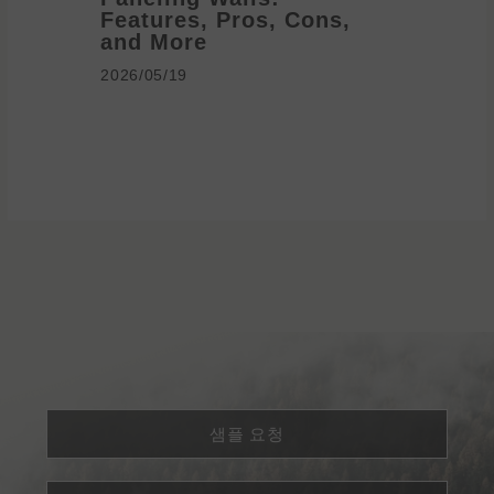
Features, Pros, Cons,
Ideas 
and More
2026/05/1
2026/05/19
샘플 요청