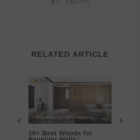
호두 - 3 밀리미터
RELATED ARTICLE
10+ Best Woods for
20+ T
Paneling Walls:
Decora