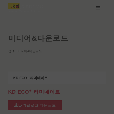
콘
텐
츠
케딩(Keding) 소개
제품
프로젝트
소식
미디어 및 다운로드
함께하기
로
건
너
뛰
미디어&다운로드
기
집
미디어&다운로드
KD ECO+ 라미네이트
+
KD ECO
라미네이트
E-카탈로그 다운로드