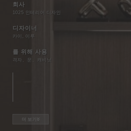
회사
1025 인테리어 디자인
디자이너
카이, 이루
를 위해 사용
격자
、
문
、
캐비닛
더 보기