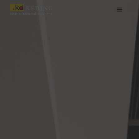
콘
텐
츠
케딩(Keding) 소개
제품
프로젝트
소식
미디어 및 다운로드
함께하기
로
건
너
뛰
기