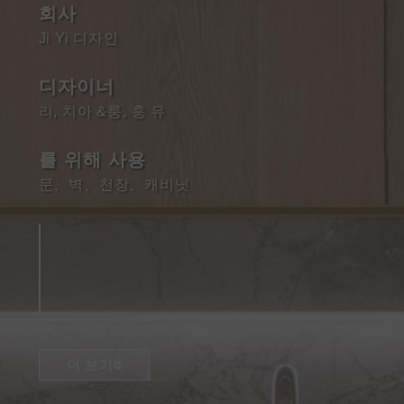
회사
Ji Yi 디자인
디자이너
리, 치아 &룽, 훙 유
를 위해 사용
문
、
벽
、
천장
、
캐비닛
더 보기