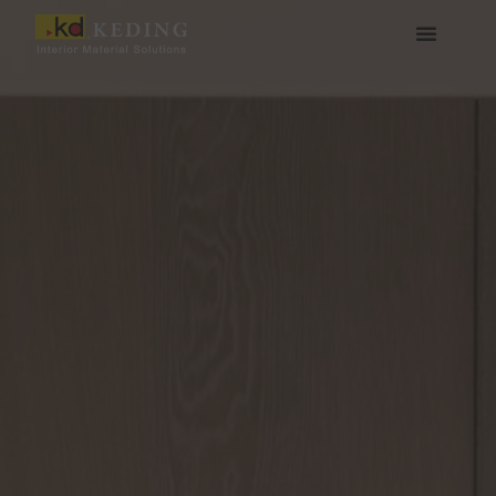
콘
텐
츠
케딩(Keding) 소개
제품
프로젝트
소식
미디어 및 다운로드
함께하기
로
건
너
뛰
기