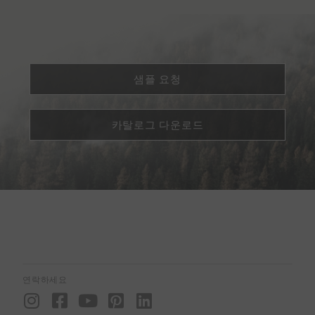
샘플 요청
카탈로그 다운로드
연락하세요
I
F
Y
P
L
n
a
o
i
i