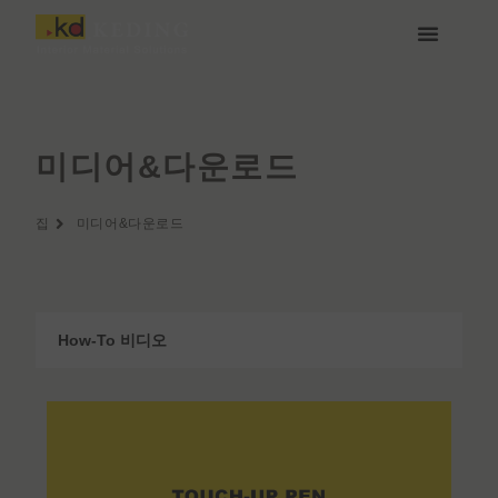
콘
텐
츠
케딩(Keding) 소개
제품
프로젝트
소식
미디어 및 다운로드
함께하기
로
건
너
뛰
미디어&다운로드
기
집
미디어&다운로드
How-To 비디오