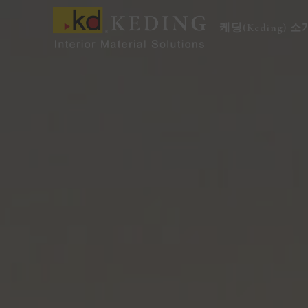
콘
텐
케딩(Keding) 소
츠
로
건
너
뛰
기