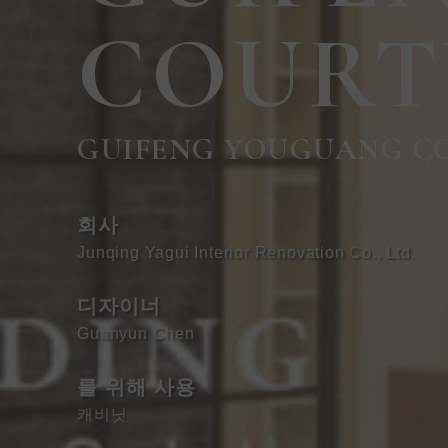
COURT
GUIFENG YOUGUANG C
회사
Junqing Yagui Interior Renovation Co., Ltd.
디자이너
Guanyun Chen
를 위해 사용
캐비닛