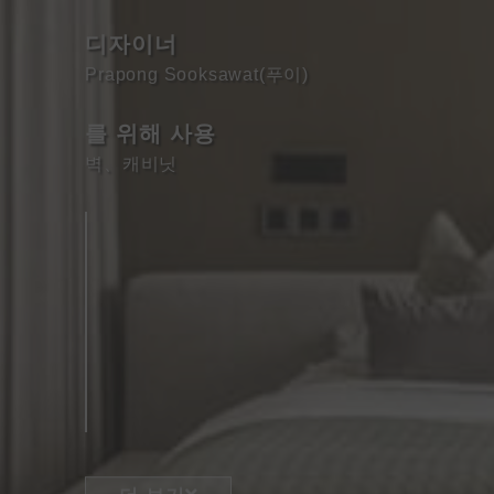
디자이너
Prapong Sooksawat(푸이)
를 위해 사용
벽
、
캐비닛