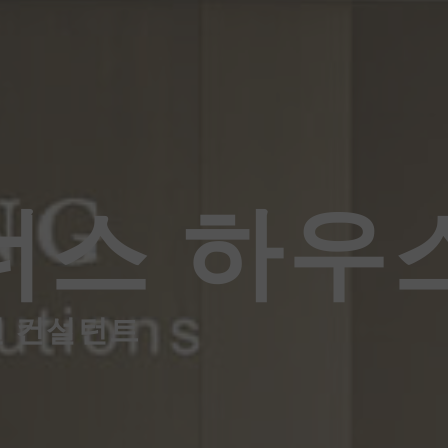
너스 하우
션 컨설턴트