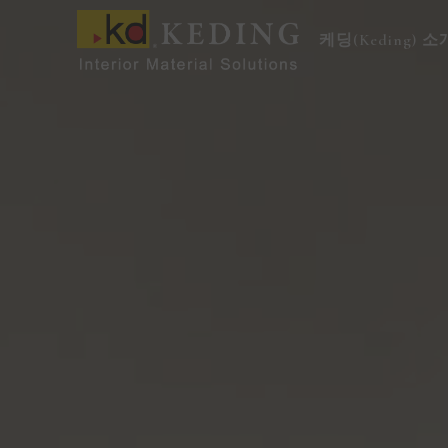
콘
텐
케딩(Keding) 소
츠
로
건
너
뛰
기