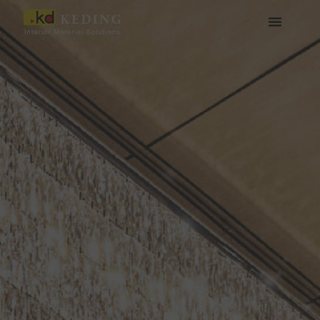
콘
텐
츠
케딩(Keding) 소개
제품
프로젝트
소식
미디어 및 다운로드
함께하기
로
건
너
뛰
기