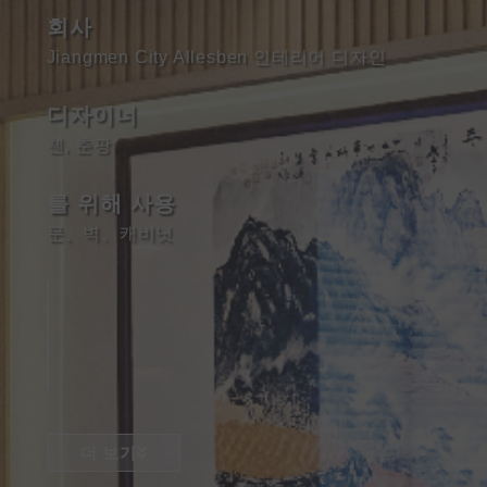
회사
Jiangmen City Allesben 인테리어 디자인
디자이너
첸, 춘팡
를 위해 사용
문
、
벽
、
캐비닛
더 보기