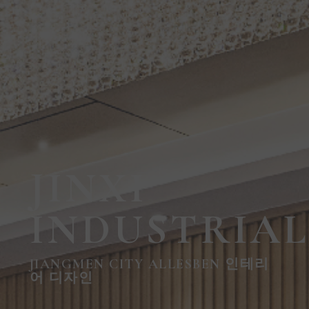
JINXI
INDUSTRIA
JIANGMEN CITY ALLESBEN 인테리
어 디자인