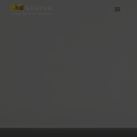
콘
텐
츠
케딩(Keding) 소개
제품
프로젝트
소식
미디어 및 다운로드
함께하기
로
건
너
뛰
기